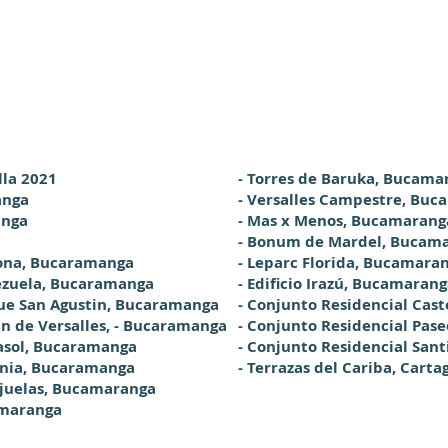
lla 2021
- Torres de Baruka, Bucama
anga
- Versalles Campestre, Bu
anga
- Mas x Menos, Bucamarang
- Bonum de Mardel, Bucam
rona, Bucaramanga
- Leparc Florida, Bucamara
rezuela, Bucaramanga
- Edificio Irazú, Bucamaran
que San Agustin, Bucaramanga
- Conjunto Residencial Cast
in de Versalles, - Bucaramanga
- Conjunto Residencial Pase
sasol, Bucaramanga
- Conjunto Residencial Sant
tania, Bucaramanga
- Terrazas del Cariba, Carta
ejuelas, Bucamaranga
amaranga