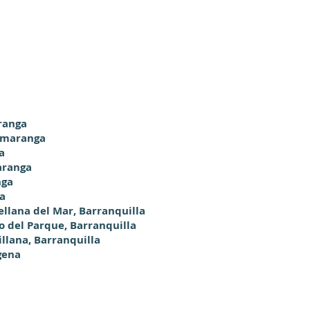
ranga
camaranga
a
aranga
nga
ga
ellana del Mar, Barranquilla
o del Parque, Barranquilla
illana, Barranquilla
gena