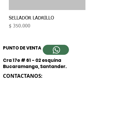
SELLADOR LADRILLO
Precio
$ 350.000
PUNTO DE VENTA
Cra 17e # 61 - 02 esquina
Bucaramanga, Santander.
CONTACTANOS:
Teléfono: 607+681 48 48
Celular: 317 232 2845 - 310 851 6693
- 315 056 7364
WhatsApp: 317 232 2845
SÍGUENOS: