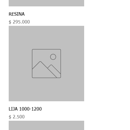
RESINA
Precio
$ 295.000
LIJA 1000-1200
Precio
$ 2.500