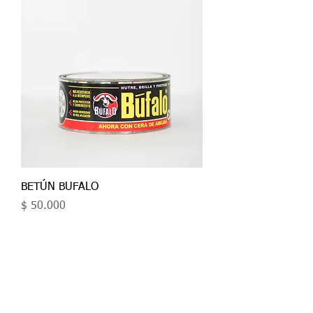
BETÚN BUFALO
Precio
$ 50.000
PUNTO DE VENTA
Cra 17e # 61 - 02 esquina
Bucaramanga, Santander.