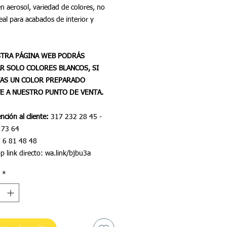
en aerosol, variedad de colores, no
eal para acabados de interior y
STRA PÁGINA WEB PODRÁS
R SOLO COLORES BLANCOS, SI
TAS UN COLOR PREPARADO
E A NUESTRO PUNTO DE VENTA.
nción al cliente:
317 232 28 45 -
 73 64
 6 81 48 48
 link directo: wa.link/bjbu3a
*